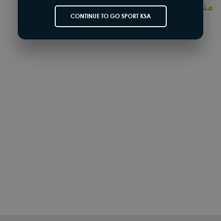
منتجات مشابهة
CONTINUE TO GO SPORT KSA
SOLD OUT
نايك
حذاء التدريب اير زوم سوبرريب ٣ للرجال
650.00 SR