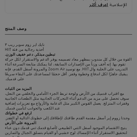
الإسلامية
اعرف أكثر
وصف المنتج
نايك اير زوم سوبر ريب ٣
أحذية رجالية من فئة HIIT
تبطين مبتكر. دعم خفيف الوزن.
القوة من خلال كل مندوب بمظهر معاد تصميمه يوفر الدعم والاستقرار لكل حركة
تقوم بها. إنه أخف وزناً من الإصدارات السابقة، لذا يمكنك متابعة السرعة أثناء
التدريب على الحلبة وال HIIT. مع توسيد Zoom Air والمرونة أسفل القدم، فإنه
يبقيك جاهزًا لكل اندفاع وخطوة وقفز. أقل حجمًا لمساعدتك على البقاء سريعًا
على قدميك.
المزيد من الثبات
مع اقتراب قدميك من الأرض ولوحة تربط الجزء الأمامي والخلفي من النعل،
سوف تحصل على مزيد من الدعم أثناء التحركات الجانبية مثل الطعنات الجانبية
وقفزات المتزلج. يعمل القوس الكبير مثل الدعامة والأزواج مع تعزيزات إضافية
عند الكعب والجوانب لتأمين قدمك.
ارفع في خطواتك
وحدتا زووم إير أسفل مقدمة القدم طاقتك لإطلاقك إلى خطوتك التالية أو القفز.
المرونة على الأرض
يتيح الانقسام الموجود أسفل الثني الطبيعي لأصابع قدمك ثني قدمك دون عناء
لتحقيق الاستقرار أثناء الإمساك لوح خشبي أو القيام بتسلق الجبال والتمارين