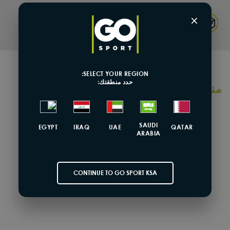
×
Returns & Exchange
SELECT YOUR REGION:
حدد منطقتك:
منتجات مشابهة
SOLD OUT
SAUDI
EGYPT
IRAQ
UAE
QATAR
ARABIA
CONTINUE TO GO SPORT KSA