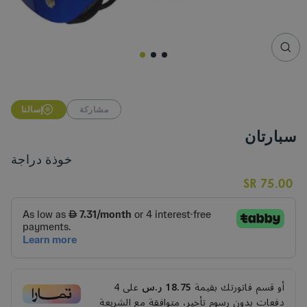
CLO
(ESC
مشاركة
إسالنا
سبارتان
خوذة دراجة
Regular
75.00 SR
price
أو قسم فاتورتك بقيمة
18.75 ر.س
على
4
دفعات بدون رسوم تأخير، متوافقة مع الشريعة