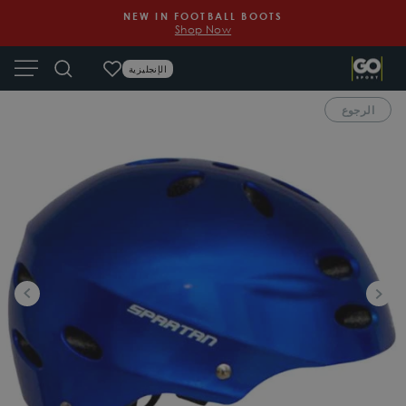
Ski
NEW IN FOOTBALL BOOTS
t
Shop Now
Pause
conten
slideshow
ion
Search
الإنجليزية
الرجوع