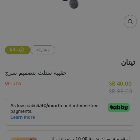
CLO
(ESC
مشاركة
إسالنا
تيتان
حقيبة ستلث بتصميم سرج
40.00 SR
59% OFF
Sale
Regular
99.00 SR
price
price
أو قسم فاتورتك بقيمة
10.00 ر.س
على
4