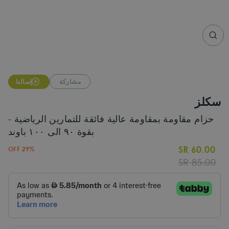
CLO
(ESC
مشاركة
إسالنا
سكلز
حزام مقاومة بمقاومة عالية فائقة للتمارين الرياضية -
بقوة ٩٠ الى ١٠٠ باوند
60.00 SR
29% OFF
Sale
Regular
85.00 SR
price
price