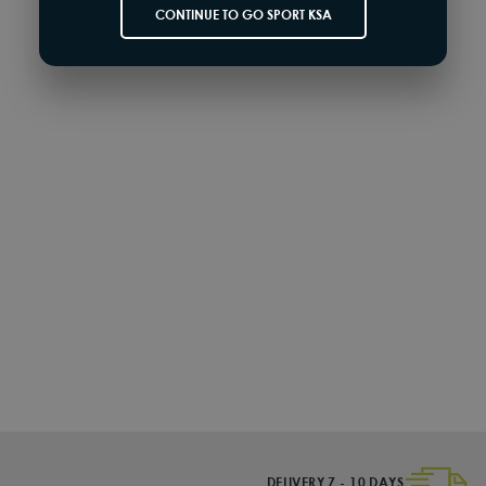
CONTINUE TO GO SPORT KSA
SOLD OUT
أسيكس
حذاء ركض نوفابلاست ٢ للنساء
625.00 SR
DELIVERY 7 - 10 DAYS