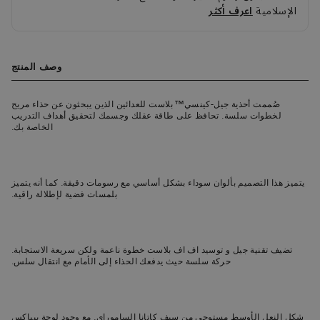
الإسلامية
اعرف أكثر
وصف المنتج
صُممت أحذية جيل-كينسي™ بلاست للعدائين الذين يبحثون عن حذاء مريح
لخطوات سلسة. تحافظ على طاقة عقلك وجسمك لتحقيق أهداف التدريب
الخاصة بك.
يتميز هذا التصميم بألوان سوداء بشكل أساسي مع رسومات دقيقة. كما أنه يتميز
بلمسات فضية لإطلالة راقية.
تضيف تقنية جيل و توسيد اف اف بلاست خطوة ناعمة ولكن سريعة الاستجابة.
حركة سلسة حيث يدفعك الحذاء إلى الأمام مع انتقال سلس.
شكل النعل الأوسط مستوحى من سيف كاتانا الساموراي. مع وجود لوحة بيباكس