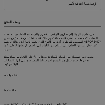
الإسلامية
اعرف أكثر
وصف المنتج
من تمارين اليوغا إلى تمارين الرقص، اشعري بالراحة مع التانك توب متعددة
الاستعمالات هذه. حافظي على جفافك وراحتك عندما تشتد درجة الحرّ مع نسيج
AEROREADY الممتص للرطوبة. أنت من النوع الذي يحب الخيارات، لذلك ارتديها
كما يحلو لك. من الخلف إلى الأمام. من الأمام إلى الخلف. اربطيها لأعلى. كما
تحبين.
مصنوع من سلسلة من المواد المُعاد تدويرها و٦٠% على الأقل من مواد مُعاد
تدويرها، حيث يمثل هذا المنتج أحد حلولنا للمساعدة على إنهاء النفايات
البلاستيكية.
قصّة واسعة
ياقة دائرية
٨١%بوليستر مُعاد تدويره، ١٤% فيسكوز، ٥% إيلاستين